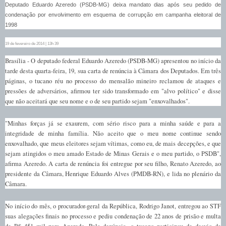
Deputado Eduardo Azeredo (PSDB-MG) deixa mandato dias após seu pedido de
condenação por envolvimento em esquema de corrupção em campanha eleitoral de
1998
19 de fevereiro de 2014 | 13h 39
Brasília - O deputado federal Eduardo Azeredo (PSDB-MG) apresentou no início da
tarde desta quarta-feira, 19, sua carta de renúncia à Câmara dos Deputados. Em três
páginas, o tucano réu no processo do mensalão mineiro reclamou de ataques e
pressões de adversários, afirmou ter sido transformado em "alvo político" e disse
que não aceitará que seu nome e o de seu partido sejam "enxovalhados".
"Minhas forças já se exaurem, com sério risco para a minha saúde e para a
integridade de minha família. Não aceito que o meu nome continue sendo
enxovalhado, que meus eleitores sejam vítimas, como eu, de mais decepções, e que
sejam atingidos o meu amado Estado de Minas Gerais e o meu partido, o PSDB",
afirma Azeredo. A carta de renúncia foi entregue por seu filho, Renato Azeredo, ao
presidente da Câmara, Henrique Eduardo Alves (PMDB-RN), e lida no plenário da
Câmara.
No início do mês, o procurador-geral da República, Rodrigo Janot, entregou ao STF
suas alegações finais no processo e pediu condenação de 22 anos de prisão e multa