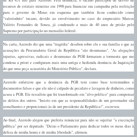
de R$ 451 mil para Azeredo. Pela denúncia, o tucano participou de desvio de
recursos de estatais mineiras em 1998 para financiar sua campanha pela reeleição
para o governo de Minas em esquema que também ficou conhecido como
"valerioduto" tucano, devido ao envolvimento no caso do empresário Marcos
Valério Fernandes de Souza, já condenado a mais de 40 anos de prisão pelo
Supremo por participação no mensalão federal.
Na carta, Azeredo diz que uma "tragédia" desabou sobre ele e sua família e que as
acusações da Procuradoria Geral da República "são desumanas". "As alegações
injustas, agressivas, radicais e desumanas da PGR formaram a tormenta que me
condena a priori e configuram mais uma antiga e hedionda denúncia da Inquisição
do que uma peça acusatória do Ministério Público", declara.
Azeredo enfatizou que a denúncia da PGR tem como base testemunhos e
documentos falsos e que ele não é culpado de peculato e lavagem de dinheiro, como
acusa a PGR. Ele ressaltou que foi transformado em "alvo político" para compensar
os delitos dos outros. "Insisto em que as responsabilidades de um governador são
semelhantes e proporcionais às de um presidente da República!", escreveu.
Ao final, Azeredo alegou que preferia renunciar para não se sujeitar "a execração
pública" por ser deputado. "Deixo o Parlamento para dedicar todos os meus dias à
defesa de minha honra e de minha liberdade", afirmou.