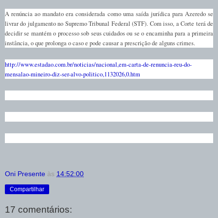
A renúncia ao mandato era considerada como uma saída jurídica para Azeredo se
livrar do julgamento no Supremo Tribunal Federal (STF). Com isso, a Corte terá de
decidir se mantém o processo sob seus cuidados ou se o encaminha para a primeira
instância, o que prolonga o caso e pode causar a prescrição de alguns crimes.
http://www.estadao.com.br/noticias/nacional,em-carta-de-renuncia-reu-do-
mensalao-mineiro-diz-ser-alvo-politico,1132026,0.htm
Oni Presente
às
14:52:00
Compartilhar
17 comentários: